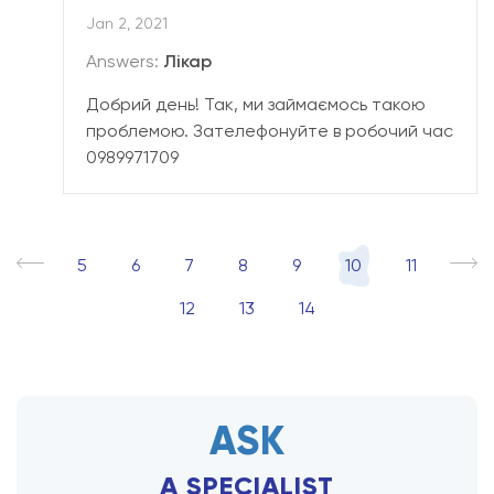
Jan 2, 2021
Answers:
Лікар
Добрий день! Так, ми займаємось такою
проблемою. Зателефонуйте в робочий час
0989971709
5
6
7
8
9
10
11
12
13
14
ASK
A SPECIALIST