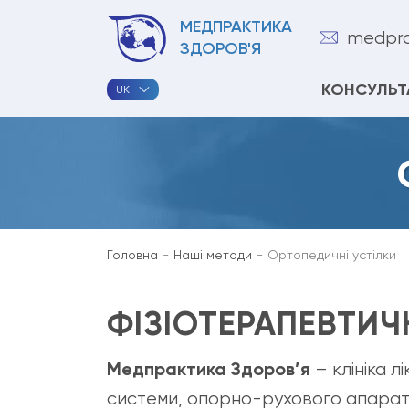
МЕДПРАКТИКА
medpra
ЗДОРОВ'Я
КОНСУЛЬТ
UK
Головна
Наші методи
Ортопедичні устілки
ФІЗІОТЕРАПЕВТИЧН
Медпрактика Здоров’я
– клініка 
системи, опорно-рухового апарату,