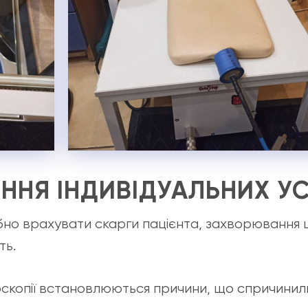
ННЯ ІНДИВІДУАЛЬНИХ У
ібно врахувати скарги пацієнта, захворювання 
ть.
оскопії встановлюються причини, що спричинили