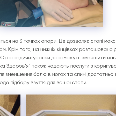
ться на 3 точках опори. Це дозволяє стопі ма
ом. Крім того, на нижніх кінцівках розташовано
і. Ортопедичні устілки допоможуть зменшити нав
ика Здоров’я” також надають послуги з коригув
я зменшення болю в ногах та спині достатньо ли
одо підбору взуття для вашої стопи.