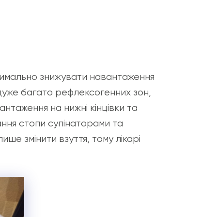
ксимально знижувати навантаження
 дуже багато рефлексогенних зон,
антаження на нижні кінцівки та
ання стопи супінаторами та
ше змінити взуття, тому лікарі