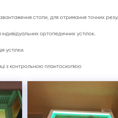
вантаження стопи, для отримання точних резу
індивідуальних ортопедичних устілок.
я устілки.
сяці з контрольною плантоскопією