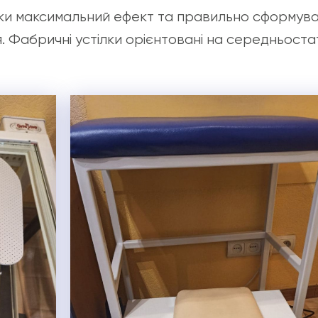
лки максимальний ефект та правильно сформува
я. Фабричні устілки орієнтовані на середньоста