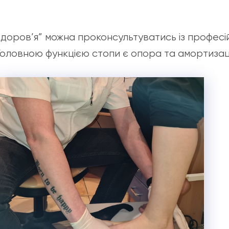
Здоров’я” можна проконсультуватись із професі
 Головною функцією стопи є опора та амортизаці